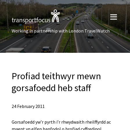
Working in partnership with London TravelWatch
Profiad teithwyr mewn
gorsafoedd heb staff
24 February 2011
Gorsafoedd yw’r pyrth i’r rhwydwaith rheilffyrdd ac
maent yn elfen hanfodol o brofiad cyffredinol