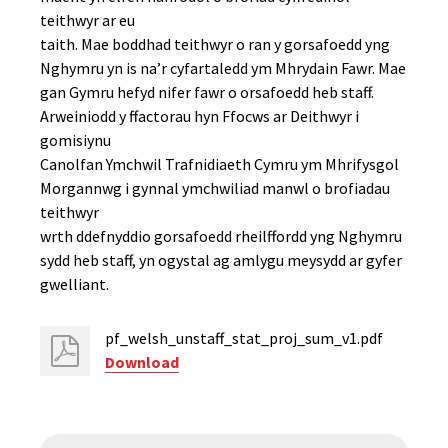
teithwyr ar eu
taith. Mae boddhad teithwyr o ran y gorsafoedd yng
Nghymru yn is na’r cyfartaledd ym Mhrydain Fawr. Mae
gan Gymru hefyd nifer fawr o orsafoedd heb staff.
Arweiniodd y ffactorau hyn Ffocws ar Deithwyr i
gomisiynu
Canolfan Ymchwil Trafnidiaeth Cymru ym Mhrifysgol
Morgannwg i gynnal ymchwiliad manwl o brofiadau
teithwyr
wrth ddefnyddio gorsafoedd rheilffordd yng Nghymru
sydd heb staff, yn ogystal ag amlygu meysydd ar gyfer
gwelliant.
pf_welsh_unstaff_stat_proj_sum_v1.pdf
Download