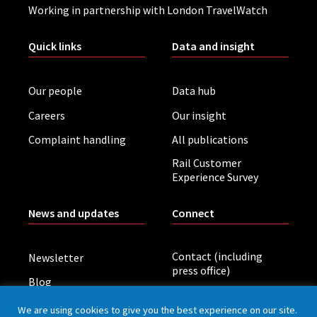
Working in partnership with London TravelWatch
Quick links
Data and insight
Our people
Data hub
Careers
Our insight
Complaint handling
All publications
Rail Customer
Experience Survey
News and updates
Connect
Contact (including
Newsletter
press office)
Blog
LinkedIn
Board meetings
We are using cookies to give you the best experience on our site.